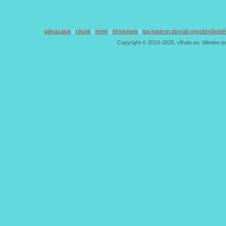
pályázatok
|
rólunk
|
hírek
|
fényképek
|
ipa határon átnyúló együttműködé
Copyright © 2010-2026, vfhalo.eu. Minden jo