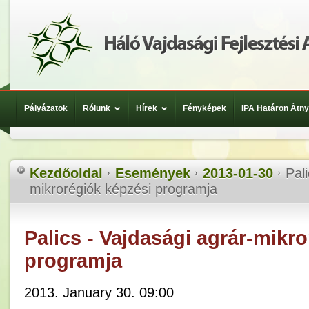
Pályázatok
Rólunk
Hírek
Fényképek
IPA Határon Átn
Kezdőoldal
Események
2013-01-30
Pal
mikrorégiók képzési programja
Palics - Vajdasági agrár-mikr
programja
2013. January 30. 09:00